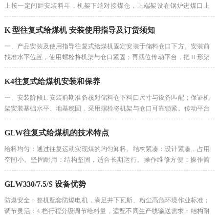
上按一定间距安装料斗，机架下端对接煤仓，上端架设在锅炉进煤口上
方。料斗在煤仓内挖取煤炭后，随链条向前上方提升；当运行至锅炉进煤
口上方时，···
K 型往复式给煤机 安装使用指导及订货须知
一、产品安装及使用指导往复式给煤机固定安装于储料仓口下方。安装前
找准水平位置，使用螺栓将机架与仓口紧固；再就位传动平台，把 H 形架
分别与机架、传动平台焊接牢固；对减速机、电动机进行找正装配，调整
到位后螺···
K4往复式给煤机安装和保养
一、安装阶段1. 安装前期准备核对储料仓下料口尺寸与设备匹配；保证机
架安装基础水平、地基稳固，采用螺栓将机架与仓口可靠锁紧。传动平台
定位完成后，H 型支撑架与机架、传动平台之间满焊焊接，焊缝连续无夹
渣、虚焊···
GLW往复式给煤机的技术特点‌
给料均匀‌：通过往复运动实现煤的均匀卸料。‌结构紧凑‌：设计紧凑，占用
空间小。‌坚固耐用‌：结构坚固，适合长期运行。‌操作维修方便‌：操作简
单，维护方便‌。‌安装和维护‌方面，往复式给煤机需要固定安装···
GLW330/7.5/S 设备优势
防爆安全：整机配套防爆电机，满足井下瓦斯、粉尘高危环境作业标准；
调节灵活：4 档行程分级调节给料量，适配不同生产线输送需求；结构耐