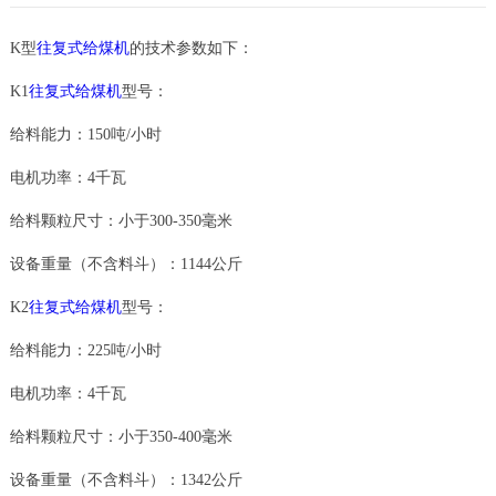
K型
往复式给煤机
的技术参数如下：
K1
往复式给煤机
型号：
给料能力：150吨/小时
电机功率：4千瓦
给料颗粒尺寸：小于300-350毫米
设备重量（不含料斗）：1144公斤
K2
往复式给煤机
型号：
给料能力：225吨/小时
电机功率：4千瓦
给料颗粒尺寸：小于350-400毫米
设备重量（不含料斗）：1342公斤