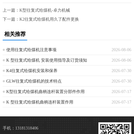
上一篇：
K型往复式给煤机-卓力机械
下一篇：
K2往复式给煤机用久了配件更换
相关推荐
使用往复式给煤机注意事项
2026-08-06
K 型往复式给煤机 安装使用指导及订货须知
2026-08-06
K4往复式给煤机安装和保养
2026-07-30
GLW往复式给煤机的技术特点‌
2026-07-30
K型往复式给煤机曲柄连杆装置分部件作用
2026-07-17
K 型往复式给煤机曲柄连杆装置作用
2026-07-17
手机：13181318406