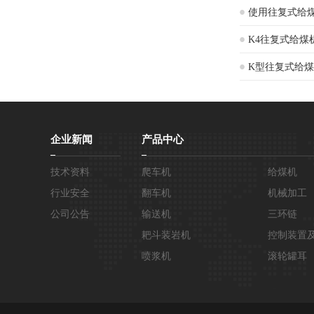
使用往复式给
K4往复式给煤
K型往复式给
企业新闻
产品中心
技术资料
爬车机
给煤机
行业安全
翻车机
机械加工
公司公告
输送机
三环链
耙斗装岩机
控制装置
喷浆机
滚轮罐耳