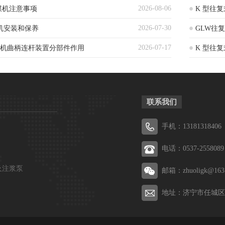
2026-08-06
煤机注意事项
K 型往
2026-07-30
机安装和保养
GLW往
2026-07-17
煤机曲柄连杆装置分部件作用
K 型往
联系我们
手机：13181318406
电话：0537-2558089
及注浆泵
邮箱：zhuoligk@163
地址：济宁市任城区