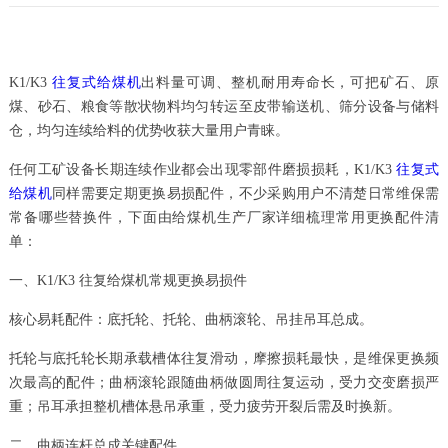
K1/K3
往复式给煤机
出料量可调、整机耐用寿命长，可把矿石、原
煤、砂石、粮食等散状物料均匀转运至皮带输送机、筛分设备与储料
仓，均匀连续给料的优势收获大量用户青睐。
任何工矿设备长期连续作业都会出现零部件磨损损耗，K1/K3
往复式
给煤机
同样需要定期更换易损配件，不少采购用户不清楚日常维保需
常备哪些替换件，下面由给煤机生产厂家详细梳理常用更换配件清
单：
一、K1/K3 往复给煤机常规更换易损件
核心易耗配件：底托轮、托轮、曲柄滚轮、吊挂吊耳总成。
托轮与底托轮长期承载槽体往复滑动，摩擦损耗最快，是维保更换频
次最高的配件；曲柄滚轮跟随曲柄做圆周往复运动，受力交变磨损严
重；吊耳承担整机槽体悬吊承重，受力疲劳开裂后需及时换新。
二、曲柄连杆总成关键配件