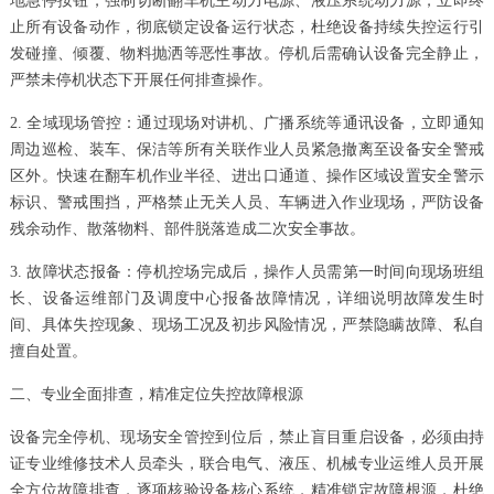
地急停按钮，强制切断翻车机主动力电源、液压系统动力源，立即终
止所有设备动作，彻底锁定设备运行状态，杜绝设备持续失控运行引
发碰撞、倾覆、物料抛洒等恶性事故。停机后需确认设备完全静止，
严禁未停机状态下开展任何排查操作。
2. 全域现场管控：通过现场对讲机、广播系统等通讯设备，立即通知
周边巡检、装车、保洁等所有关联作业人员紧急撤离至设备安全警戒
区外。快速在翻车机作业半径、进出口通道、操作区域设置安全警示
标识、警戒围挡，严格禁止无关人员、车辆进入作业现场，严防设备
残余动作、散落物料、部件脱落造成二次安全事故。
3. 故障状态报备：停机控场完成后，操作人员需第一时间向现场班组
长、设备运维部门及调度中心报备故障情况，详细说明故障发生时
间、具体失控现象、现场工况及初步风险情况，严禁隐瞒故障、私自
擅自处置。
二、专业全面排查，精准定位失控故障根源
设备完全停机、现场安全管控到位后，禁止盲目重启设备，必须由持
证专业维修技术人员牵头，联合电气、液压、机械专业运维人员开展
全方位故障排查，逐项核验设备核心系统，精准锁定故障根源，杜绝