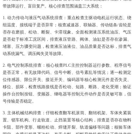
带故障运行、盲目复产。核心排查范围涵盖三大系统：
1. 动力传动与液压气动系统排查：重点检查主驱动电机运行状态、绕
组温度、接线端子是否异常；核查减速器、联轴器、传动链条/齿轮是
否存在磨损、松动、断裂、卡滞现象。全面检测液压系统油压、气压
是否处于标准工况区间，排查液压管路、阀体、油缸是否存在渗漏、
堵塞、压力骤变问题，检查液压油液位、油品质量是否达标，排查气
动系统漏气、调压阀失灵等故障。
2. 电气控制系统排查：核心核查PLC主控控制器运行参数、程序信号
是否正常，有无故障代码、信号中断、信号紊乱等情况；逐一检测定
位传感器、限位开关、接近开关、编码器等核心检测元件是否失灵、
移位、损坏，检查线路接线是否松动、短路、断路、老化受潮；验证
操作台控制按钮、变频器、继电器等控制元件动作是否灵敏可靠，信
号传输是否稳定。
3. 主体机械结构排查：仔细检查翻车机滚筒、翻转机架、车体夹紧装
置、锁车机构、行走轨道、止挡装置等核心结构，排查是否存在物料
卡阻、部件变形、螺栓松动、焊缝开裂、轨道偏移等问题；核验车体